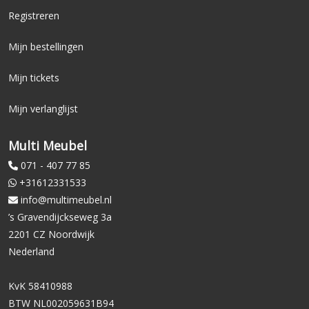
Registreren
Mijn bestellingen
Mijn tickets
Mijn verlanglijst
Multi Meubel
071 - 407 77 85
+31612331533
info@multimeubel.nl
’s Gravendijckseweg 3a
2201 CZ Noordwijk
Nederland
KvK 58410988
BTW NL002059631B94