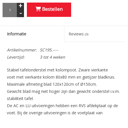
+
Bestellen
-
Informatie
Reviews
(0)
Artikelnummer:
SC195.----
Levertijd:
3 tot 4 weken
Stabiel tafelonderstel met kolompoot. Zware vierkante
voet met vierkante kolom 80x80 mm en gietijzer bladkruis.
Maximale afmeting blad 120x120cm of Ø150cm.
Gewicht blad mag niet hoger zijn dan gewicht onderstel i.v.m.
stabiliteit tafel.
De AC en LU uitvoeringen hebben een RVS afdekplaat op de
voet. Bij de overige uitvoeringen is de voetplaat van
gepoedercoat staal en heeft daardoor wat structuur en is niet
volledig glad.