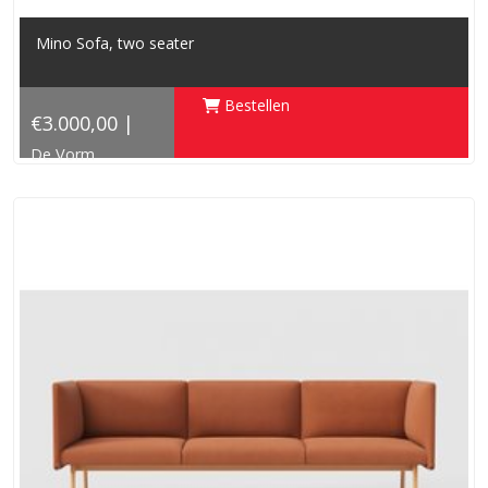
Mino Sofa, two seater
Bestellen
€3.000,00 |
De Vorm