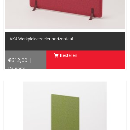
AK4 Werkplekverdeler horizontaal
Bestellen
€612,00 |
De Vorm