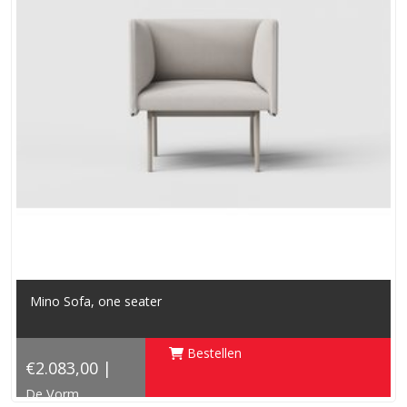
Mino Sofa, one seater
Bestellen
€2.083,00 |
De Vorm