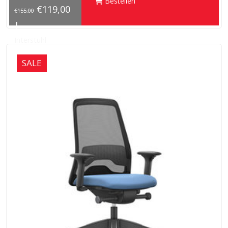
Bestellen
€119,00
€155,00
|
Interstuhl
SALE