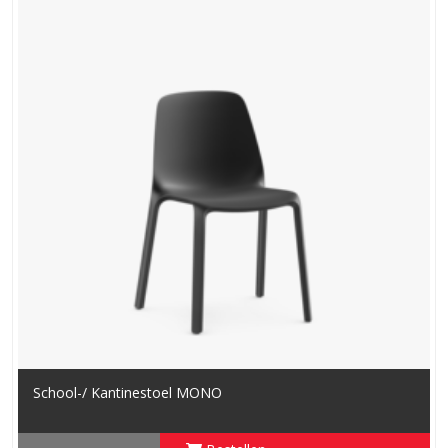
School-/ Kantinestoel MONO