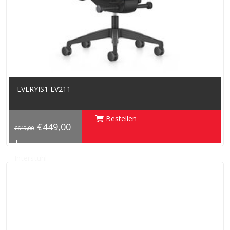
EVERYIS1 EV211
Bestellen
€449,00
€649,00
|
Interstuhl