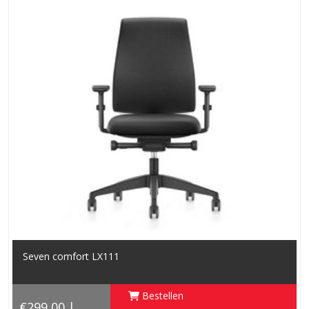
Seven comfort LX111
Bestellen
€299,00 |