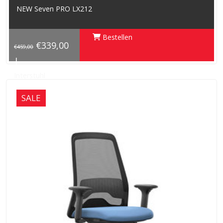
NEW Seven PRO LX212
Bestellen
€339,00
€459,00
|
Interstuhl
SALE