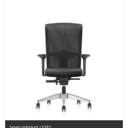
Seven premium LX282