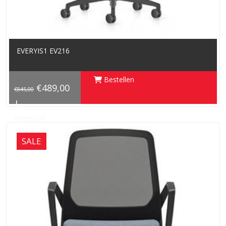
EVERYIS1 EV216
Bestellen
€489,00
€845,00
|
Interstuhl
SALE