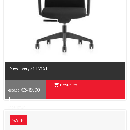
New Everyis1 EV151
Bestellen
€349,00
€609,00
|
Interstuhl
SALE