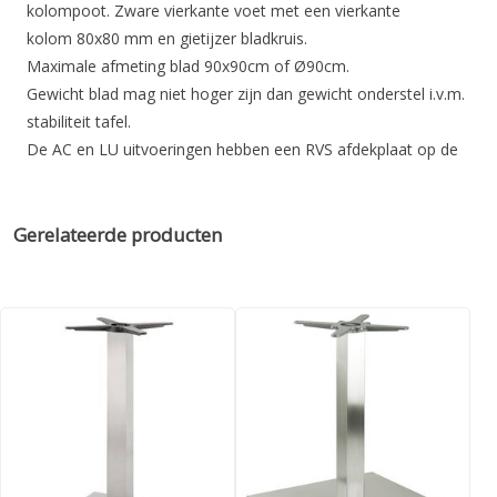
kolompoot. Zware vierkante voet met een vierkante
kolom 80x80 mm en gietijzer bladkruis.
Maximale afmeting blad 90x90cm of Ø90cm.
Gewicht blad mag niet hoger zijn dan gewicht onderstel i.v.m.
stabiliteit tafel.
De AC en LU uitvoeringen hebben een RVS afdekplaat op de
voet. Bij de overige uitvoeringen is de voetplaat van
gepoedercoat gietijzer en heeft daardoor wat structuur en is
niet volledig glad.
Gerelateerde producten
Het onderstel is in 10 verschillende kleuren verkrijgbaar:
Antraciet GA(RAL7024), Beige BE200(RAL7030), Wit mat glad
BI300(RAL9016), Zwart mat NE(RAL9011), RVS gepolijst LU,
RVS mat AC, Transparant TR, Wit BI200(RAL9010),
Aluminium-grijs zijde mat(RAL9007) en aluminium-grijs
zijdeglans AL(RAL9006).
LET OP! Blad niet inbegrepen.
Specificaties: