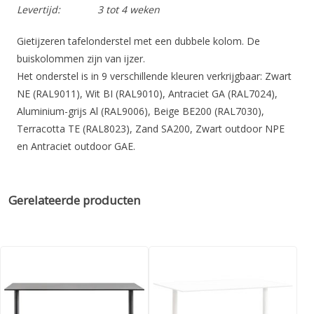
Levertijd:
3 tot 4 weken
Gietijzeren tafelonderstel met een dubbele kolom. De
buiskolommen zijn van ijzer.
Het onderstel is in 9 verschillende kleuren verkrijgbaar: Zwart
NE (RAL9011), Wit BI (RAL9010), Antraciet GA (RAL7024),
Aluminium-grijs Al (RAL9006), Beige BE200 (RAL7030),
Terracotta TE (RAL8023), Zand SA200, Zwart outdoor NPE
en Antraciet outdoor GAE.
LET OP! Blad niet inbegrepen.
Specificaties:
Gerelateerde producten
Hoogte
730 mm
Soort
Dubbelkoloms
Uitdraaibare stelvoetjes
Opties
Outdoor (beperkt aantal kleuren
Gewicht
21 kg
Maximale bladmaat langwerpig
1600 x 900 mm