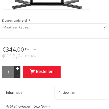
Kleuren onderstel:
*
€344,00
Excl. btw
€416,24
Incl. btw
+
Bestellen
-
Informatie
Reviews
(0)
Artikelnummer:
SC319.----