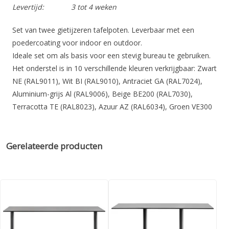
Levertijd:
3 tot 4 weken
Set van twee gietijzeren tafelpoten. Leverbaar met een
poedercoating voor indoor en outdoor.
Ideale set om als basis voor een stevig bureau te gebruiken.
Het onderstel is in 10 verschillende kleuren verkrijgbaar: Zwart
NE (RAL9011), Wit BI (RAL9010), Antraciet GA (RAL7024),
Aluminium-grijs Al (RAL9006), Beige BE200 (RAL7030),
Terracotta TE (RAL8023), Azuur AZ (RAL6034), Groen VE300
(RAL6003), Zwart outdoor NPE en Antraciet outdoor GAE.
LET OP! Blad niet inbegrepen.
Gerelateerde producten
Specificaties:
Hoogte
730 mm
Opties
Uitdraaibare stelvoetjes
Gewicht
18 kg
Maximale bladmaat langwerpig
1400 x 900 mm