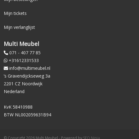
Mijn tickets
Mijn verlanglijst
Multi Meubel
071 - 407 77 85
+31612331533
info@multimeubel.nl
’s Gravendijckseweg 3a
2201 CZ Noordwijk
Nederland
KvK 58410988
BTW NL002059631B94
© Copyright 2026 Multi Meubel - Powered by
SEO Ninja