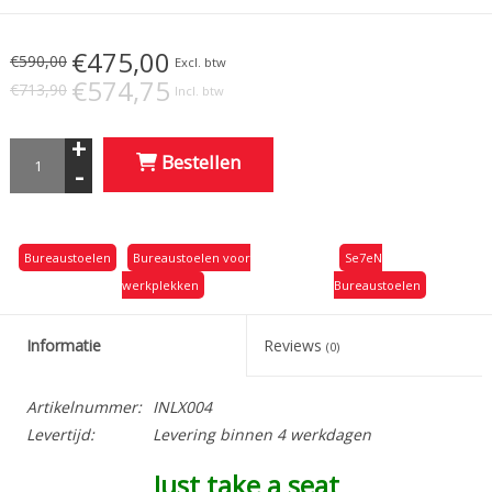
€475,00
€590,00
Excl. btw
€574,75
€713,90
Incl. btw
+
Bestellen
-
Bureaustoelen
Bureaustoelen voor
Se7eN
werkplekken
Bureaustoelen
Informatie
Reviews
(0)
Artikelnummer:
INLX004
Levertijd:
Levering binnen 4 werkdagen
Just take a seat