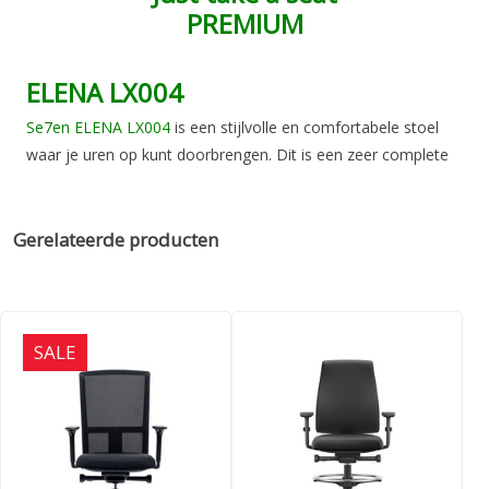
PREMIUM
ELENA LX004
Se7en ELENA LX004
is een stijlvolle en comfortabele stoel
waar je uren op kunt doorbrengen. Dit is een zeer complete
ergonomische bureaustoel voor een aantrekkelijke prijs.
Se7en ELENA LX004
beschikt over synchroontechniek, wat
Gerelateerde producten
betekent dat de zitting en rugleuning zich synchroon
aanpassen aan de bewegingen van de gebruiker in de juiste
hoekverhouding. Dit zorgt voor optimale ondersteuning van
rug en bovenbenen in elke zitpositie. Daarbij stemt de
SALE
automatische gewichtsregeling de tegendruk af op jouw
lichaamsgewicht.
De Se7en ELENA LX004
is voorzien van synchroonmechaniek
met gewichtsinstelling, vergrendelbaar, hoogteverstelling van
de rugleuning, zitting in Lucia, zitdiepteverstelling, 4D