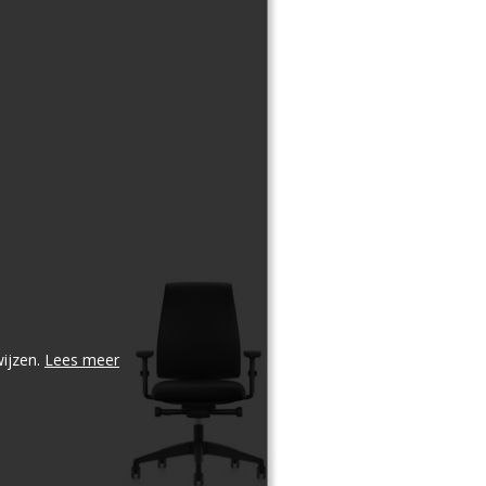
De nieuwe Se7en Comfort LX111.
wijzen.
Lees meer