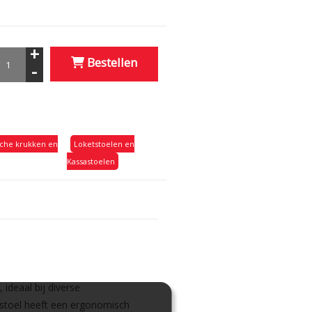
+
Bestellen
-
che krukken en
Loketstoelen en
Kassastoelen
ideaal bij diverse
stoel heeft een ergonomisch