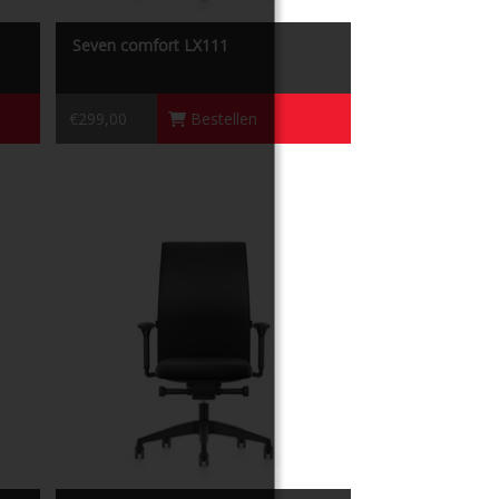
Seven comfort LX111
€299,00
Bestellen
Seven premium LX164
LX164 is een bureaustoel die beschikt over
unt
een innovatie op het gebied van
dynamisch zitten.