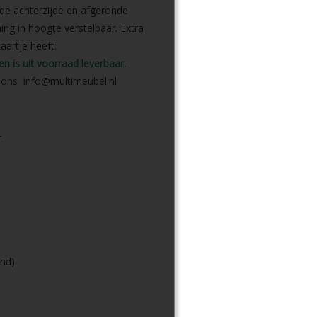
de achterzijde en afgeronde
ng in hoogte verstelbaar. Extra
aartje heeft.
n is uit voorraad leverbaar
.
l ons
info@multimeubel.nl
r
ond)