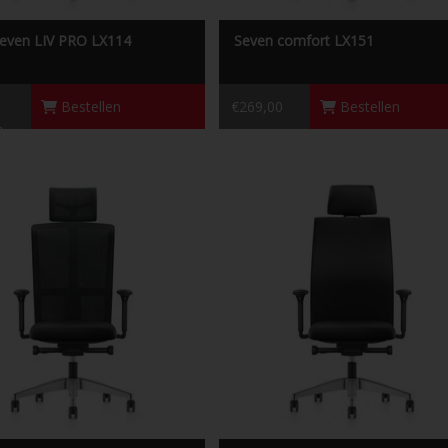
even LIV PRO LX114
Seven comfort LX151
Bestellen
€269,00
Bestellen
0
Seven pro LX216
Seven pro LX118
7en LX216 is een stijlvolle en
Se7en LX118 is een stijlvolle en
abele stoel waar je uren op kunt
comfortabele stoel waar je uren op k
doorbrengen.
doorbrengen.