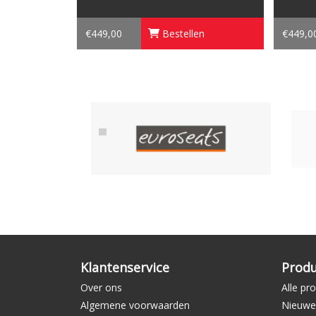
€449,00
Bestellen
€449,0
Klantenservice
Prod
Over ons
Alle pr
Algemene voorwaarden
Nieuwe