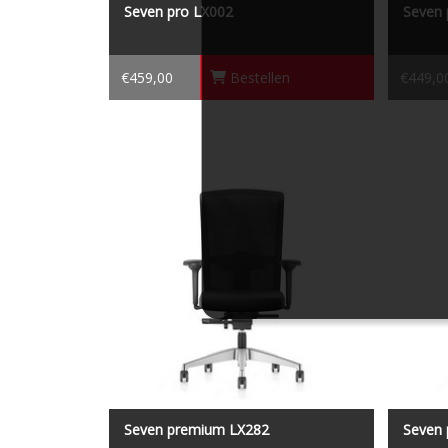
Seven pro LX002
Seven 
€459,00
Bestellen
€449,0
Seven premium LX282
De NPR stoelen binnen de Se7en collectie
De NPR 
zijn compleet, ergonomisch, stijlvol én
zijn c
duurzaam.
Seven premium LX282
Seven