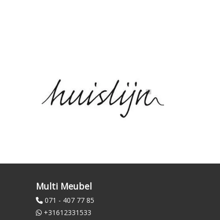
Multi Meubel
071 - 407 77 85
+31612331533