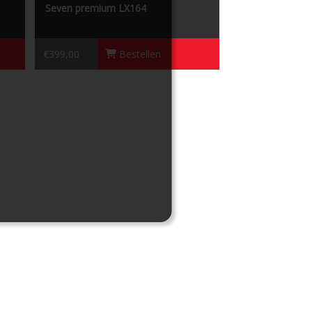
Seven premium LX164
€399,00
Bestellen