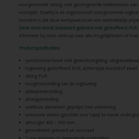
voorgevormde zitting, met geïntegreerde bekkensteun aan 
voorzijde. Daarbij is de ergonomisch voorgevormde rugleuni
voordeel is dat deze werkplaatsstoel een aantrekkelijk prijsk
Deze stoel wordt standaard geleverd met gestoffeerd PUR e
Informeer bij onze verkoop naar alle mogelijkheden of mai
Productspecificaties:
synchroontechniek met gewichtsregeling, vergrendelbaa
rugleuning gestoffeerd PUR, achterzijde kunststof zwart
zitting PUR
hoogteverstelling van de rugleuning
zitdiepteverstelling
zitneigverstelling
voetkruis aluminium gepolijst met voetenring
universele wielen (geschikt voor tapijt en harde ondergr
zithoogte 450 – 600 mm
gemonteerd geleverd uit voorraad
7 jaar garantie op bewegende onderdelen