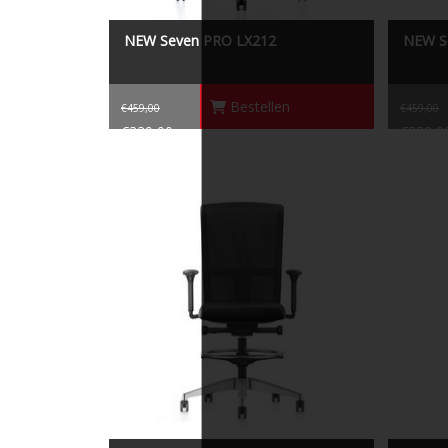
NEW Seven PRO LX212
NEW S
Bestellen
€459,00
€459,00
€339,00
€339,0
Seven pro LX002
Se7en LX002 is een counter stoel die achter
Se
iedere balie past.
comfort