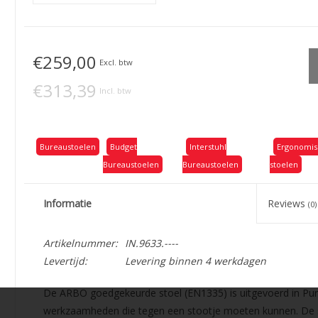
€259,00
Excl. btw
€313,39
Incl. btw
Bureaustoelen
Budget
Interstuhl
Ergonomis
Bureaustoelen
Bureaustoelen
stoelen
Informatie
Reviews
(0)
Artikelnummer:
IN.9633.----
Levertijd:
Levering binnen 4 werkdagen
De ARBO goedgekeurde stoel (EN1335) is uitgevoerd in Pur, 
werkzaamheden die tegen een stootje moeten kunnen. De 