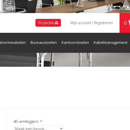
0
Projecten
Mijn account / Registreren
toormeubelen
Bureaustoelen
Kantoorstoelen
Kabelmanagement
ren en Receptie
4D-armleggers:
*