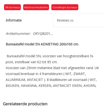
5N bureaus
Kantoormeubelen
Goedkope bureaus
Informatie
Reviews
(0)
Artikelnummer:
OR1QB201...
Bureautafel model 5N ADMETING 200x100 cm.
Bureautafel model 5N, voorzien van hoogteinstelbare N-
poot, instelbaar van 62 tot 85 cm.
Voorzien van 25mm melamine blad met afgewerkte rand. Uit
voorraad leverbaar in 4 framekleuren ( WIT, ZWART,
ALUMINIUM, ANTACIET ). 8 bladkleuren uit voorraad ( WIT,
BEUKEN, HAVANNA, KERSEN, ANTRACIET EIKEN, AHORN,
LICHTGRIJS en OAK MEDIUM ( robison Eik ).
Bladkleuren :
Gerelateerde producten