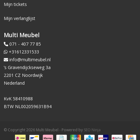
Mijn tickets
Mijn verlanglijst
Multi Meubel
071 - 407 77 85
+31612331533
info@multimeubel.nl
’s Gravendijckseweg 3a
2201 CZ Noordwijk
Nederland
KvK 58410988
BTW NL002059631B94
© Copyright 2026 Multi Meubel - Powered by
SEO Ninja