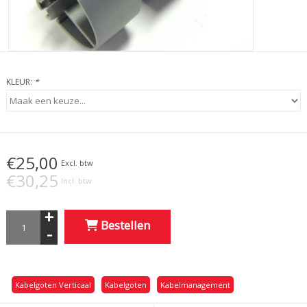
KLEUR:
*
€25,00
Excl. btw
€30,25
Incl. btw
+
Bestellen
-
Kabelgoten Verticaal
Kabelgoten
Kabelmanagement