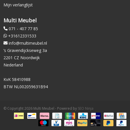
Mijn verlanglijst
Multi Meubel
071 - 407 77 85
+31612331533
info@multimeubel.nl
’s Gravendijckseweg 3a
2201 CZ Noordwijk
Nederland
KvK 58410988
BTW NL002059631B94
© Copyright 2026 Multi Meubel - Powered by
SEO Ninja