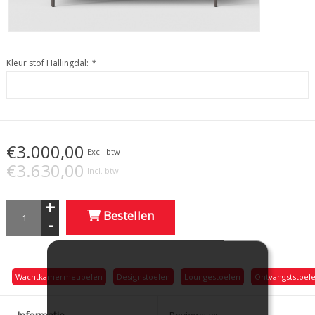
Kleur stof Hallingdal:
*
€3.000,00
Excl. btw
€3.630,00
Incl. btw
+
Bestellen
-
Wachtkamermeubelen
Designstoelen
Loungestoelen
Ontvangststoel