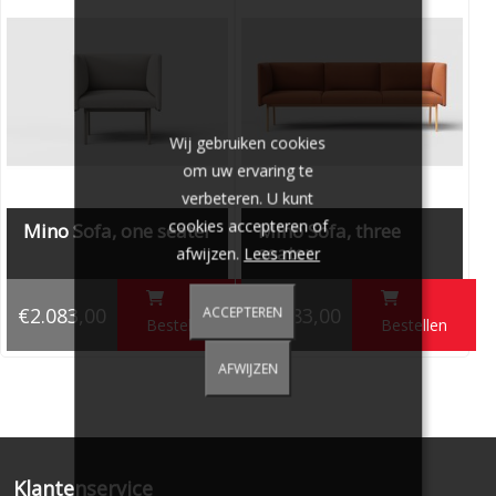
Specificaties:
Hoogte: 76 cm
Breedte: 142 cm
Diepte: 63 cm
Zithoogte:
43 cm
Wij gebruiken cookies
om uw ervaring te
verbeteren. U kunt
cookies accepteren of
Mino Sofa, one seater
Mino Sofa, three
seater
afwijzen.
Lees meer
€2.083,00
€4.083,00
ACCEPTEREN
Bestellen
Bestellen
AFWIJZEN
Klantenservice