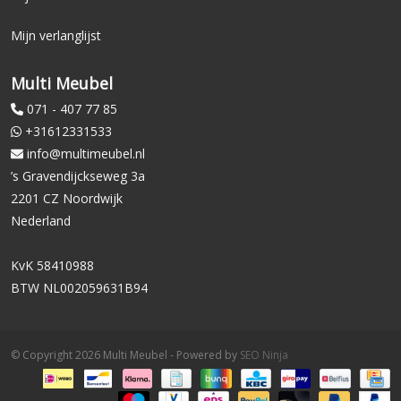
Mijn verlanglijst
Multi Meubel
071 - 407 77 85
+31612331533
info@multimeubel.nl
’s Gravendijckseweg 3a
2201 CZ Noordwijk
Nederland
KvK 58410988
BTW NL002059631B94
© Copyright 2026 Multi Meubel - Powered by
SEO Ninja