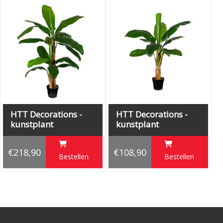
Specificaties:
Hoogte totaal: 150 cm
Breedte: 160 cm
Lengte stam: 50 cm
Doorsnee stam: 7 cm
Lengte blad: ± 70 cm
Breedte blad: ± 23 cm
Aantal bladeren: 9
Hoogte pot: 17 cm
HTT Decorations -
HTT Decorations -
Doorsnee pot: 20 cm
kunstplant
kunstplant
Bananenplant
Bananenplant
H180cm
H130cm
€218,90
€108,90
Bestellen
Bestellen