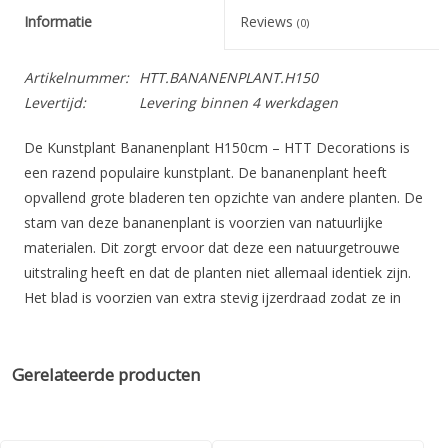
Informatie
Reviews
(0)
Artikelnummer:
HTT.BANANENPLANT.H150
Levertijd:
Levering binnen 4 werkdagen
De Kunstplant Bananenplant H150cm – HTT Decorations is
een razend populaire kunstplant. De bananenplant heeft
opvallend grote bladeren ten opzichte van andere planten. De
stam van deze bananenplant is voorzien van natuurlijke
materialen. Dit zorgt ervoor dat deze een natuurgetrouwe
uitstraling heeft en dat de planten niet allemaal identiek zijn.
Het blad is voorzien van extra stevig ijzerdraad zodat ze in
iedere gewenste vorm zijn te brengen. Ook de structuur van
het blad is voelbaar wat uiteraard ook bijdraagt aan de
‘echtheid’ van deze kunstplant.
Gerelateerde producten
Deze kunstplant is
niet
uv bestendig en is daarom ook alleen
binnen te gebruiken.