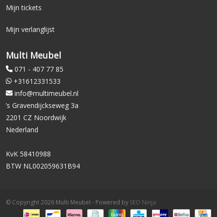
Mijn tickets
Mijn verlanglijst
Multi Meubel
071 - 407 77 85
+31612331533
info@multimeubel.nl
’s Gravendijckseweg 3a
2201 CZ Noordwijk
Nederland
KvK 58410988
BTW NL002059631B94
© Copyright 2026 Multi Meubel - Powered by
SEO Ninja