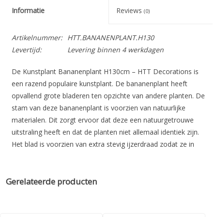
Informatie
Reviews
(0)
Artikelnummer:
HTT.BANANENPLANT.H130
Levertijd:
Levering binnen 4 werkdagen
De Kunstplant Bananenplant H130cm – HTT Decorations is
een razend populaire kunstplant. De bananenplant heeft
opvallend grote bladeren ten opzichte van andere planten. De
stam van deze bananenplant is voorzien van natuurlijke
materialen. Dit zorgt ervoor dat deze een natuurgetrouwe
uitstraling heeft en dat de planten niet allemaal identiek zijn.
Het blad is voorzien van extra stevig ijzerdraad zodat ze in
iedere gewenste vorm zijn te brengen. Ook de structuur van
het blad is voelbaar wat uiteraard ook bijdraagt aan de
‘echtheid’ van deze kunstplant.
Gerelateerde producten
Deze kunstplant is
niet
uv bestendig en is daarom ook alleen
binnen te gebruiken.