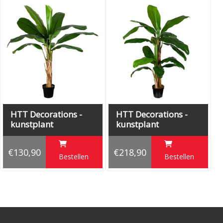
Specificaties:
Hoogte totaal: 130 cm
Breedte: 125 cm
Lengte stam: 40 cm
Doorsnee stam: 5 cm
Aantal bladeren: 9
Hoogte pot: 17 cm
Doorsnee pot: 20 cm
HTT Decorations -
HTT Decorations -
kunstplant
kunstplant
Bananenplant
Bananenplant
H150cm
H180cm
€130,90
€218,90
Bestellen
Bestellen