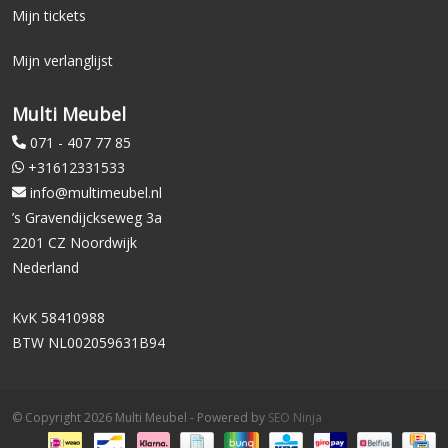
Mijn tickets
Mijn verlanglijst
Multi Meubel
071 - 407 77 85
+31612331533
info@multimeubel.nl
’s Gravendijckseweg 3a
2201 CZ Noordwijk
Nederland
KvK 58410988
BTW NL002059631B94
© Copyright 2026 Multi Meubel - Powered by
SEO Ninja