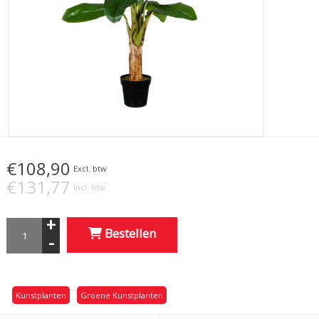
€108,90
Excl. btw
€131,77
Incl. btw
+
Bestellen
-
Kunstplanten
Groene Kunstplanten