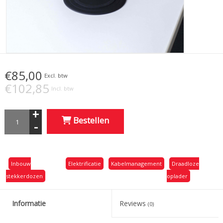
€85,00
Excl. btw
€102,85
Incl. btw
+
Bestellen
-
Inbouw
Elektrificatie
Kabelmanagement
Draadloze
stekkerdozen
oplader
Informatie
Reviews
(0)