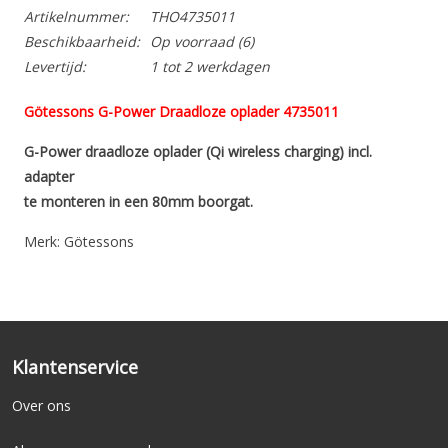
Artikelnummer:
THO4735011
Beschikbaarheid:
Op voorraad
(6)
Levertijd:
1 tot 2 werkdagen
Götessons G-Power Draadloze oplader 4735011
G-Power draadloze oplader (Qi wireless charging) incl.
adapter
te monteren in een 80mm boorgat.
Merk: Götessons
G-Power draadloze oplader (Qi wireless charging)
Klantenservice
Over ons