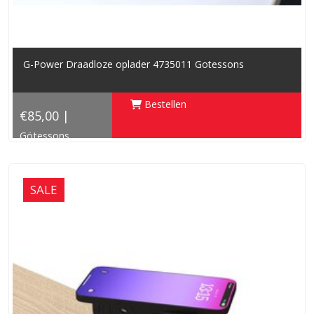
G-Power Draadloze oplader 4735011 Gotessons
Bestellen
€85,00 |
Götessons
SALE