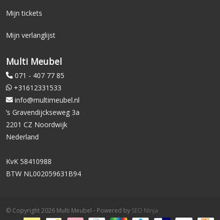
Mijn tickets
Mijn verlanglijst
Multi Meubel
071 - 407 77 85
+31612331533
info@multimeubel.nl
’s Gravendijckseweg 3a
2201 CZ Noordwijk
Nederland
KvK 58410988
BTW NL002059631B94
© Copyright 2026 Multi Meubel - Powered by
SEO Ninja