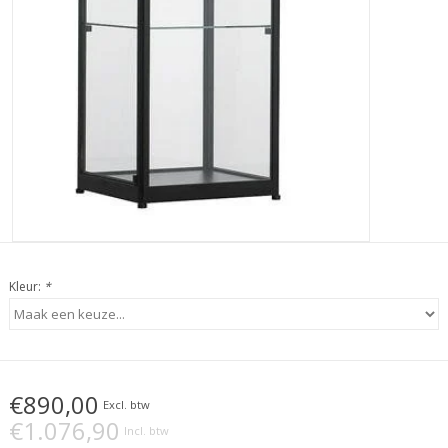
Kleur:
*
€890,00
Excl. btw
€1.076,90
Incl. btw