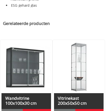
ESG gehard glas
1 draaideur (rechts draaiend)
Inclusief slot met 2 sleutels
Gerelateerde producten
4 legborden (traploos verstelbaar)
Voorzien van 1 LED spot 6W
Wandvitrine
Vitrinekast
100x100x30 cm
200x50x50 cm