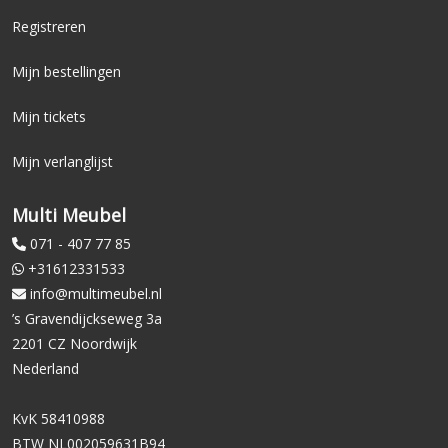
Registreren
Mijn bestellingen
Mijn tickets
Mijn verlanglijst
Multi Meubel
071 - 407 77 85
+31612331533
info@multimeubel.nl
’s Gravendijckseweg 3a
2201 CZ Noordwijk
Nederland
KvK 58410988
BTW NL002059631B94