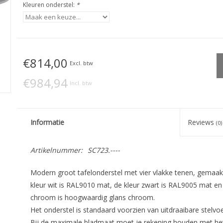
Kleuren onderstel:
*
€814,00
Excl. btw
€984,94
Incl. btw
Informatie
Reviews
(0)
Artikelnummer:
SC723.----
Modern groot tafelonderstel met vier vlakke tenen, gemaak
kleur wit is RAL9010 mat, de kleur zwart is RAL9005 mat en 
chroom is hoogwaardig glans chroom.
Het onderstel is standaard voorzien van uitdraaibare stelvoe
Bij de maximale bladmaat moet je rekening houden met het 