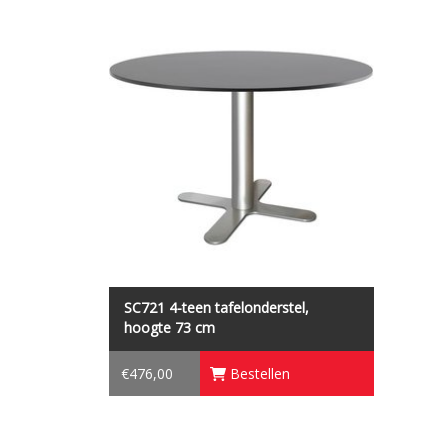
SC721 4-teens tafelonderstel, hoogte 73
cm, afmeting voet Ø58 cm.
SC721 4-teen tafelonderstel,
hoogte 73 cm
€476,00
Bestellen