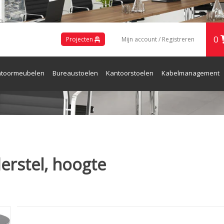
0
Projecten
Mijn account / Registreren
toormeubelen
Bureaustoelen
Kantoorstoelen
Kabelmanagement
ren en Receptie
erstel, hoogte