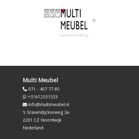
Multi Meubel
071 - 407 77 85
+31612331533
info@multimeubel.nl
’s Gravendijckseweg 3a
2201 CZ Noordwijk
Nederland