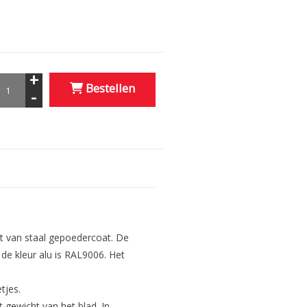
+
Bestellen
-
t van staal gepoedercoat. De
de kleur alu is RAL9006. Het
tjes.
gewicht van het blad. In