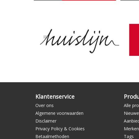
Klantenservice
Prod
Over ons
Alle pr
Algemene voorwaarden
Nieuwe
Disclaimer
Aanbie
Privacy Policy & Cookies
Merken
Betaalmethoden
Tags