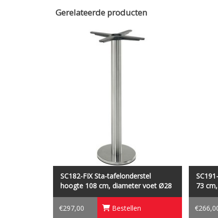
Gerelateerde producten
Tafelonderstel SC182-FIX is een sta-
Ta
tafelonderstel voor vloermontage, hoogte
tafelon
108 cm, diameter voet Ø28 cm.
73
SC182-FIX Sta-tafelonderstel
SC191-
hoogte 108 cm, diameter voet Ø28
73 cm,
cm
€297,00
Bestellen
€266,0