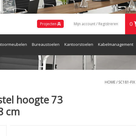
0
Projecten
Mijn account / Registreren
toormeubelen
Bureaustoelen
Kantoorstoelen
Kabelmanagement
ren en Receptie
HOME
/
SC181-FI
stel hoogte 73
8 cm