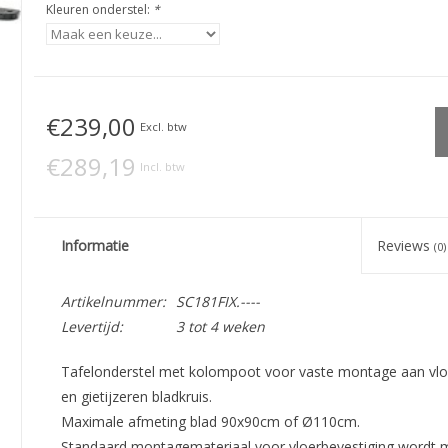
Kleuren onderstel:
*
€239,00
Excl. btw
€289,19
Incl. btw
Informatie
Reviews
(0)
Artikelnummer:
SC181FIX.----
Levertijd:
3 tot 4 weken
Tafelonderstel met kolompoot voor vaste montage aan vl
en gietijzeren bladkruis.
Maximale afmeting blad 90x90cm of Ø110cm.
Standaard montagemateriaal voor vloerbevestiging wordt 