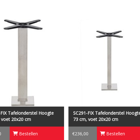
felonderstel SC191-FIX is een
Tafelonderstel SC291-FIX is een
derstel voor vloermontage, hoogte
tafelonderstel voor vloermontage, ho
 cm, afmeting voet 20x20 cm.
73 cm, afmeting voet 20x20 cm.
FIX Tafelonderstel Hoogte
SC291-FIX Tafelonderstel Hoogt
 voet 20x20 cm
73 cm, voet 20x20 cm
0
Bestellen
€236,00
Bestellen