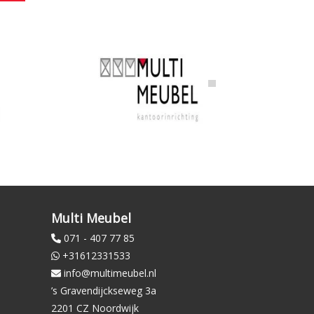
Multi Meubel
071 - 407 77 85
+31612331533
info@multimeubel.nl
’s Gravendijckseweg 3a
2201 CZ Noordwijk