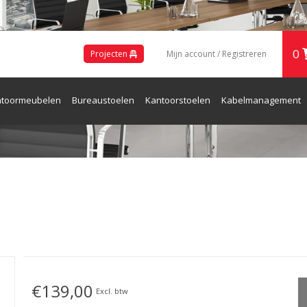
0
Projecten
Mijn account / Registreren
toormeubelen
Bureaustoelen
Kantoorstoelen
Kabelmanagement
ren en Receptie
€139,00
Excl. btw