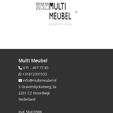
Multi Meubel
071 - 407 77 85
+31612331533
info@multimeubel.nl
’s Gravendijckseweg 3a
2201 CZ Noordwijk
Nederland
KvK 58410988