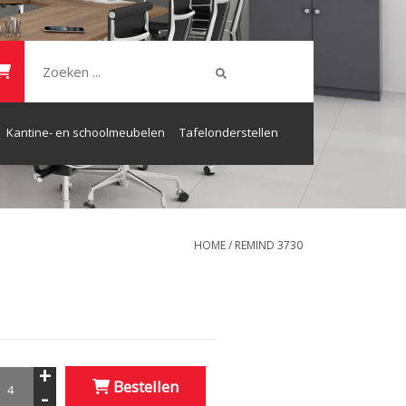
Kantine- en schoolmeubelen
Tafelonderstellen
HOME
/
REMIND 3730
+
Bestellen
-