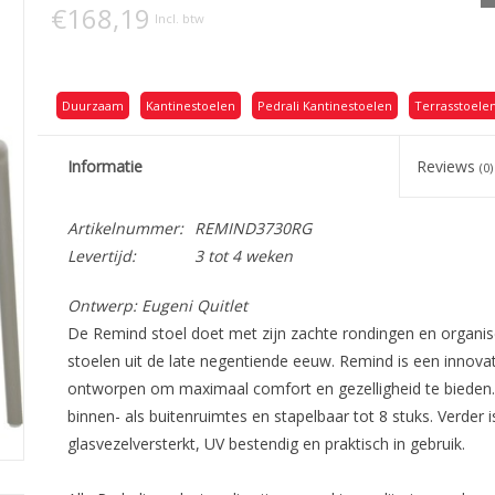
€168,19
Incl. btw
Duurzaam
Kantinestoelen
Pedrali Kantinestoelen
Terrasstoele
Informatie
Reviews
(0)
Artikelnummer:
REMIND3730RG
Levertijd:
3 tot 4 weken
Ontwerp: Eugeni Quitlet
De Remind stoel doet met zijn zachte rondingen en organ
stoelen uit de late negentiende eeuw. Remind is een innovat
ontworpen om maximaal comfort en gezelligheid te bieden. 
binnen- als buitenruimtes en stapelbaar tot 8 stuks. Verder is
glasvezelversterkt, UV bestendig en praktisch in gebruik.