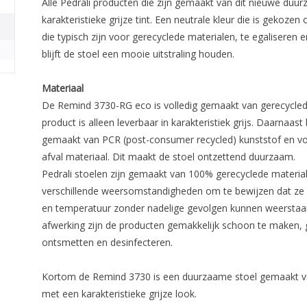
Alle Pedrali producten die zijn gemaakt van dit nieuwe duu
karakteristieke grijze tint. Een neutrale kleur die is geko
die typisch zijn voor gerecyclede materialen, te egaliseren
blijft de stoel een mooie uitstraling houden.
Materiaal
De Remind 3730-RG eco is volledig gemaakt van gerecycled p
product is alleen leverbaar in karakteristiek grijs. Daarnaa
gemaakt van PCR (post-consumer recycled) kunststof en voor
afval materiaal. Dit maakt de stoel ontzettend duurzaam.
Pedrali stoelen zijn gemaakt van 100% gerecyclede mater
verschillende weersomstandigheden om te bewijzen dat ze la
en temperatuur zonder nadelige gevolgen kunnen weerstaan
afwerking zijn de producten gemakkelijk schoon te maken,
ontsmetten en desinfecteren.
Kortom de Remind 3730 is een duurzaame stoel gemaakt van
met een karakteristieke grijze look.