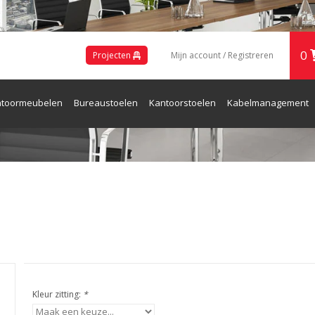
0
Projecten
Mijn account / Registreren
toormeubelen
Bureaustoelen
Kantoorstoelen
Kabelmanagement
ren en Receptie
Kleur zitting:
*