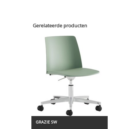
Gerelateerde producten
GRAZIE SW is een kunststof stoel met
hoogte verstelling.
GRAZIE SW