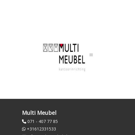
Multi Meubel
071 - 407 77 85
+31612331533