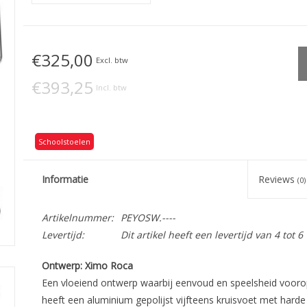
€325,00
Excl. btw
€393,25
Incl. btw
Schoolstoelen
Informatie
Reviews
(0)
Artikelnummer:
PEYOSW.----
Levertijd:
Dit artikel heeft een levertijd van 4 tot 
Ontwerp: Ximo Roca
Een vloeiend ontwerp waarbij eenvoud en speelsheid voor
heeft een aluminium gepolijst vijfteens kruisvoet met hard