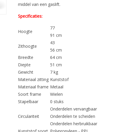
middel van een gaslift.
Specificaties:
77
Hoogte
91 cm
43
Zithoogte
56 cm
Breedte
64 cm
Diepte
51 cm
Gewicht
7 kg
Materiaal zitting
Kunststof
Materiaal frame
Metaal
Soort frame
Wielen
Stapelbaar
0 stuks
Onderdelen vervangbaar
Circulariteit
Onderdelen te scheiden
Onderdelen herbruikbaar
Kunststof soort
Polypropyleen - PPL