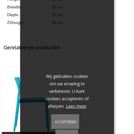
Breedte
60 cm
Diepte
53 cm
Zithoogte
46 cm
Stapelbaar
ja
Trolley beschikbaar
ja
Kunststof materiaal
polypropyleen
Gerelateerde producten
Beschikbare kleuren
wit, zwart, rood, antraciet, blauw, beige, geel
Buitengebruik
ja
Armleggers
ja
Wij gebruiken cookies
Armleggerhoogte
65 cm
om uw ervaring te
Gewicht
5 kg
verbeteren. U kunt
cookies accepteren of
afwijzen.
Lees meer
ACCEPTEREN