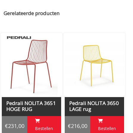
volledig gemaakt van staal, het is speciaal ontworpen voor
gebruik buitenshuis. Voor extra zitcomfort is er zitkussen
Gerelateerde producten
beschikbaar.
ZITHOOGTE 75 CM
Ontwerp
Simone Mandelli en Antonio Pagliarulo
Pedrali NOLITA 3651
Pedrali NOLITA 3650
HOGE RUG
LAGE rug
€231,00
€216,00
Bestellen
Bestellen