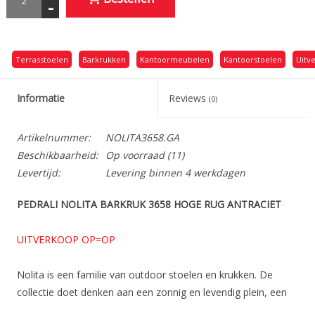
-
Terrasstoelen
Barkrukken
Kantoormeubelen
Kantoorstoelen
Uitv
Informatie
Reviews
(0)
Artikelnummer:
NOLITA3658.GA
Beschikbaarheid:
Op voorraad
(11)
Levertijd:
Levering binnen 4 werkdagen
PEDRALI NOLITA BARKRUK 3658 HOGE RUG ANTRACIET
UITVERKOOP OP=OP
Nolita is een familie van outdoor stoelen en krukken. De
collectie doet denken aan een zonnig en levendig plein, een
tijdloze plaats met eenvoudige en iconische vormen. Nolita is