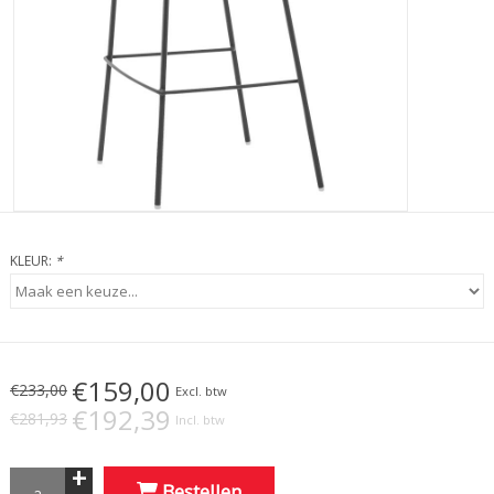
KLEUR:
*
€159,00
€233,00
Excl. btw
€192,39
€281,93
Incl. btw
+
Bestellen