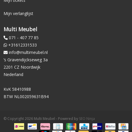
Mijn tickets
Mijn verlanglijst
Multi Meubel
071 - 407 77 85
+31612331533
info@multimeubel.nl
’s Gravendijckseweg 3a
2201 CZ Noordwijk
Nederland
KvK 58410988
BTW NL002059631B94
© Copyright 2026 Multi Meubel - Powered by
SEO Ninja