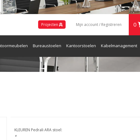
0
Projecten
Mijn account / Registreren
toormeubelen
Bureaustoelen
Kantoorstoelen
Kabelmanagement
ren en Receptie
KLEUREN Pedrali ARA stoel:
*