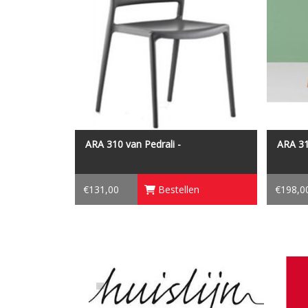
ARA 310 van Pedrali -
ARA 3
€131,00
Bestellen
€198,0