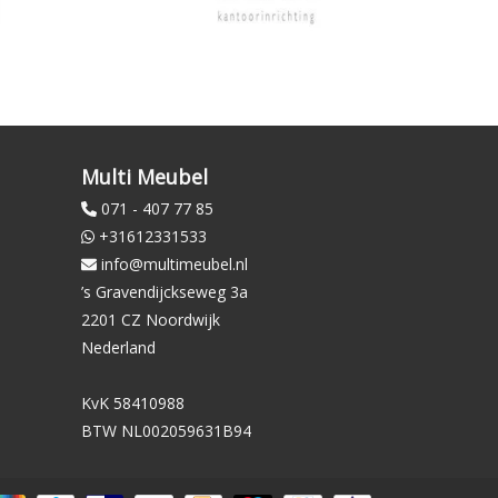
Multi Meubel
071 - 407 77 85
+31612331533
info@multimeubel.nl
’s Gravendijckseweg 3a
2201 CZ Noordwijk
Nederland
KvK 58410988
BTW NL002059631B94