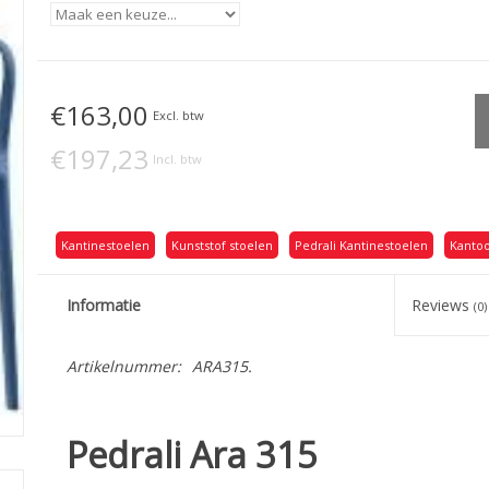
€163,00
Excl. btw
€197,23
Incl. btw
Kantinestoelen
Kunststof stoelen
Pedrali Kantinestoelen
Kanto
Informatie
Reviews
(0)
Artikelnummer:
ARA315.
Pedrali Ara 315