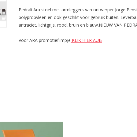
Pedrali Ara stoel met armleggers van ontwerper Jorge Pensi
polypropyleen en ook geschikt voor gebruik buiten. Leverbaar
antraciet, lichtgrijs, rood, bruin en blauw.NIEUW VAN PED
Voor ARA promotiefilmpje
KLIK HIER AUB
i Ara Loungestoel met armleggers
ontwerper Jorge Pensi. Geheel
ardigd uit polypropyleen en ook
eschikt voor gebruik buiten.