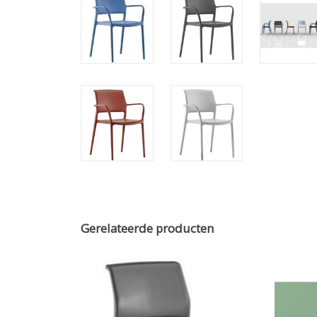
Gerelateerde producten
Pedrali ARA 310 van Pedrali -
Pedral
van 
verva
g