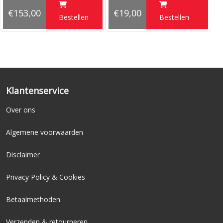
aantrekkelijk geprijsd
€153,00
€19,00
Bestellen
Bestellen
comfortabel
licht in gewicht, makkelijk verplaatsbaar
goed stapelbaar
Klantenservice
Over ons
Algemene voorwaarden
Disclaimer
Privacy Policy & Cookies
Betaalmethoden
Verzenden & retourneren