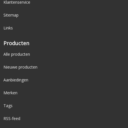
Klantenservice
Breedte
460 mm
rugleuning:
Sitemap
Totale
880-1070 mm
hoogte:
Links
Totale
680 mm
breedte:
Producten
Totale diepte:
680 mm
Alle producten
Nieuwe producten
Aanbiedingen
Merken
Tags
RSS-feed