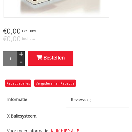
€0,00
Excl. btw
€0,00
Incl. btw
+
Bestellen
-
Receptiebalies
Vergaderen en Receptie
Informatie
Reviews
(0)
X Baliesysteem.
Voor meer informatie
KLIK HIER AUB