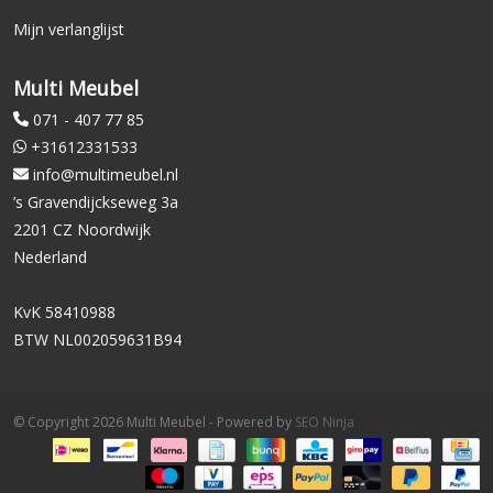
Mijn verlanglijst
Multi Meubel
071 - 407 77 85
+31612331533
info@multimeubel.nl
’s Gravendijckseweg 3a
2201 CZ Noordwijk
Nederland
KvK 58410988
BTW NL002059631B94
© Copyright 2026 Multi Meubel - Powered by
SEO Ninja