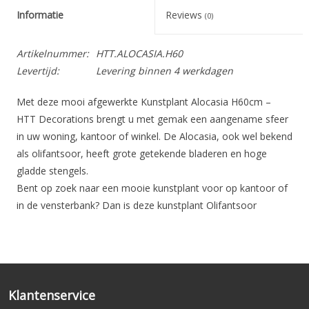
Informatie
Reviews
(0)
Artikelnummer:
HTT.ALOCASIA.H60
Levertijd:
Levering binnen 4 werkdagen
Met deze mooi afgewerkte Kunstplant Alocasia H60cm –
HTT Decorations brengt u met gemak een aangename sfeer
in uw woning, kantoor of winkel. De Alocasia, ook wel bekend
als olifantsoor, heeft grote getekende bladeren en hoge
gladde stengels.
Bent op zoek naar een mooie kunstplant voor op kantoor of
in de vensterbank? Dan is deze kunstplant Olifantsoor
absoluut een aanrader. Door zijn opbouw, de overvloed aan
bladeren en de hoge kwaliteit van de gebruikte materialen is
deze kunstplant niet van echt te onderscheiden. De hoogte
van de kunstplant Olifantsoor Alocasia is ongeveer 60 cm. De
breedte is uitgevouwen +/- 50 cm. Bladkleur is groen.
Klantenservice
De kunstplant Olifantsoor is uitermate geschikt om op tafels,