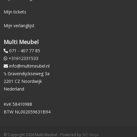
Mijn tickets
Mijn verlanglijst
Multi Meubel
071 - 407 77 85
+31612331533
info@multimeubel.nl
’s Gravendijckseweg 3a
2201 CZ Noordwijk
Nederland
KvK 58410988
BTW NL002059631B94
© Copyright 2026 Multi Meubel - Powered by
SEO Ninja