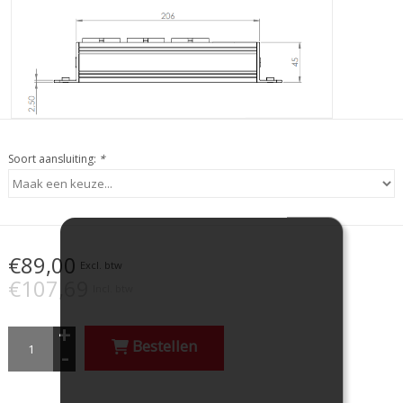
Soort aansluiting:
*
€89,00
Excl. btw
€107,69
Incl. btw
+
Bestellen
-