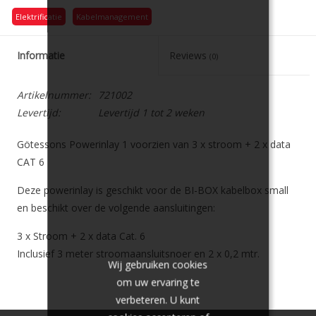
Elektrificatie
Kabelmanagement
Informatie
Reviews
(0)
Artikelnummer:
721002
Levertijd:
Levertijd 1 tot 2 weken
Götessons Powerinlay 1 voorzien van 3 x stroom + 2 x data
CAT 6
Deze powerinlay is geschikt voor de BI-BOX kabelbox small
en beschikt over de volgende aansluitingen:
3 x Stroom + 2 x data Cat. 6
Inclusief 3 meter stroomaansluitsnoer en 2 x 0,2 mtr.
Wij gebruiken cookies
datakabel (female)
om uw ervaring te
Kleur: zwart
verbeteren. U kunt