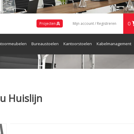
0
Projecten
Mijn account / Registreren
toormeubelen
Bureaustoelen
Kantoorstoelen
Kabelmanagement
ren en Receptie
 Huislijn