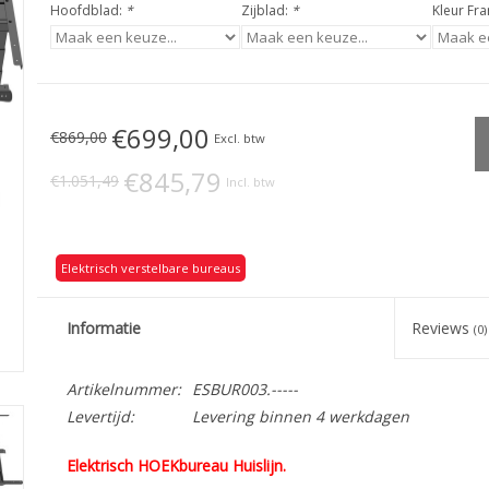
Hoofdblad:
*
Zijblad:
*
Kleur Fr
€699,00
€869,00
Excl. btw
€845,79
€1.051,49
Incl. btw
Elektrisch verstelbare bureaus
Informatie
Reviews
(0)
Artikelnummer:
ESBUR003.-----
Levertijd:
Levering binnen 4 werkdagen
Elektrisch HOEKbureau Huislijn.