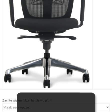
Zachte wielen (t.b.v. harde vloer):
*