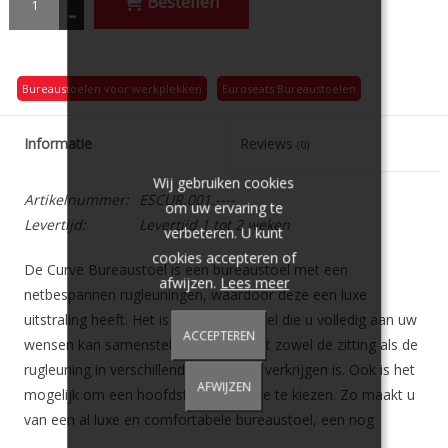
Bestellen
-
Bureaustoelen voor werkplekken
Euroseats Bureaustoelen
Informatie
Reviews
(0)
Wij gebruiken cookies
Artikelnummer:
ESCUR.001.----
om uw ervaring te
Levertijd:
Levertijd 1 tot 2 weken
verbeteren. U kunt
cookies accepteren of
De Curve Bureaustoel is een bureaustoel met een
afwijzen.
Lees meer
netbespannen rugleuningen, waardoor deze een luxe
uitstraling heeft. Het is een bureaustoel die u volledig aan uw
ACCEPTEREN
wensen kan samenstellen, dit doordat zowel de zitting als de
rugleuning in verschillende kleuren te verkrijgen is. Ook is het
AFWIJZEN
mogelijk om een hoofdsteun als optie te kiezen. Zo maakt u
van een al luxe en comfortabele bureaustoel, een nog
comfortabelere bureaustoel!