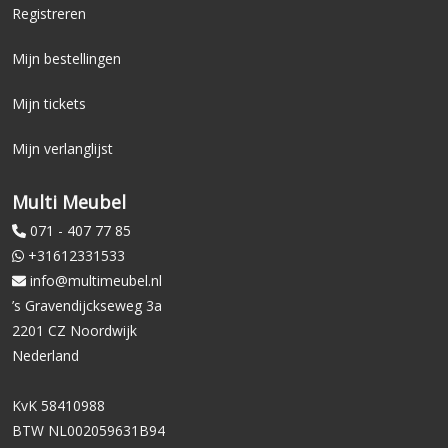
Registreren
Mijn bestellingen
Mijn tickets
Mijn verlanglijst
Multi Meubel
071 - 407 77 85
+31612331533
info@multimeubel.nl
’s Gravendijckseweg 3a
2201 CZ Noordwijk
Nederland
KvK 58410988
BTW NL002059631B94