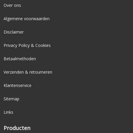
Breedte: 63,0 cm
Over ons
Hoogte: 95,0 - 107,0 cm
Algemene voorwaarden
Diepte: 57,5 cm
Breedte zitting: 49,0 cm
Disclaimer
Diepte zitting: 49,0 cm
Zithoogte: 47,0 - 56,0 cm
Privacy Policy & Cookies
Betaalmethoden
Verzenden & retourneren
Klantenservice
Sitemap
Links
Producten