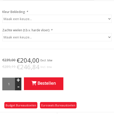
Kleur Bekleding:
*
Zachte wielen (t.b.v. harde vloer):
*
€204,00
€239,00
Excl. btw
€246,84
€289,19
Incl. btw
+
Bestellen
-
Budget Bureaustoelen
Euroseats Bureaustoelen