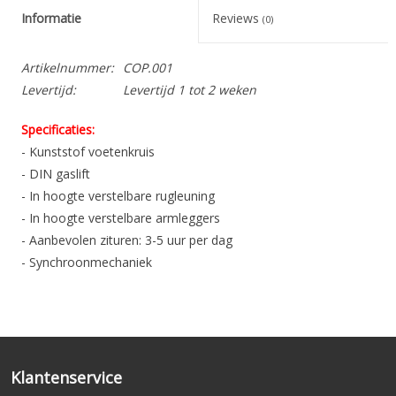
Informatie
Reviews
(0)
Artikelnummer:
COP.001
Levertijd:
Levertijd 1 tot 2 weken
Specificaties:
- Kunststof voetenkruis
- DIN gaslift
- In hoogte verstelbare rugleuning
- In hoogte verstelbare armleggers
- Aanbevolen zituren: 3-5 uur per dag
- Synchroonmechaniek
- Actieve zithouding mogelijk
- Stof zwart en donkergrijs uit voorraad leverbaar
- 1 jaar garantie op bewegende onderdelen
Klantenservice
Afmetingen: