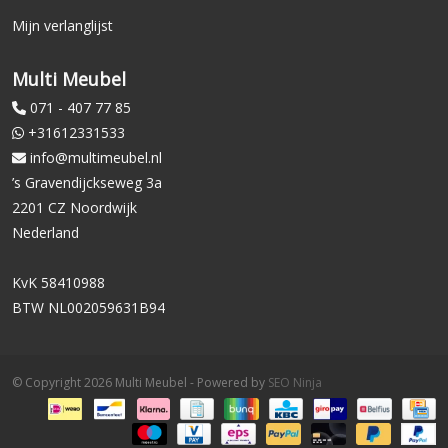
Mijn verlanglijst
Multi Meubel
071 - 407 77 85
+31612331533
info@multimeubel.nl
’s Gravendijckseweg 3a
2201 CZ Noordwijk
Nederland
KvK 58410988
BTW NL002059631B94
© Copyright 2026 Multi Meubel - Powered by
SEO Ninja