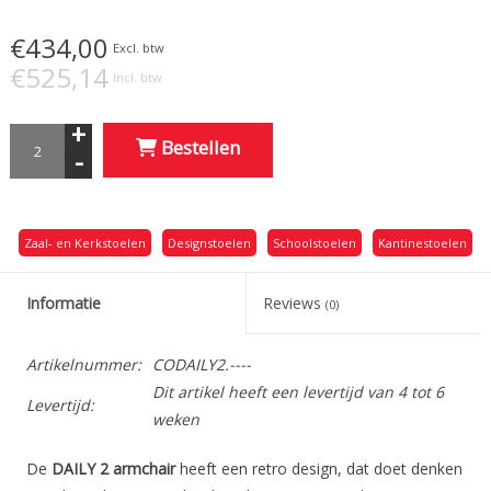
€434,00
Excl. btw
€525,14
Incl. btw
+
Bestellen
-
Zaal- en Kerkstoelen
Designstoelen
Schoolstoelen
Kantinestoelen
Informatie
Reviews
(0)
Artikelnummer:
CODAILY2.----
Dit artikel heeft een levertijd van 4 tot 6
Levertijd:
weken
De
DAILY 2 armchair
heeft een retro design, dat doet denken