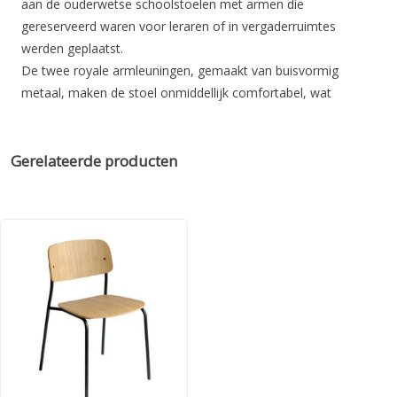
aan de ouderwetse schoolstoelen met armen die
gereserveerd waren voor leraren of in vergaderruimtes
werden geplaatst.
De twee royale armleuningen, gemaakt van buisvormig
metaal, maken de stoel onmiddellijk comfortabel, wat
resulteert in een origineler, dynamischer ogend ontwerp. Ze
zijn zo groot dat ze de armen comfortabel ondersteunen,
wat ook handig is voor het lezen van een krant of tablet: dit
Gerelateerde producten
maakt de houten en metalen fauteuil ideaal voor cafés, bars
en breakout-ruimtes.
De stoel is stapelbaar tot 6 stuks.