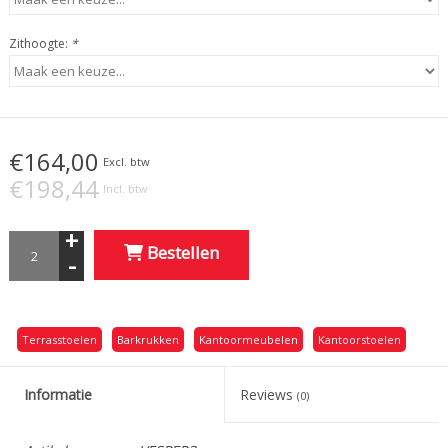
Zithoogte:
*
€164,00
Excl. btw
€198,44
Incl. btw
+
Bestellen
-
Terrasstoelen
Barkrukken
Kantoormeubelen
Kantoorstoelen
Informatie
Reviews
(0)