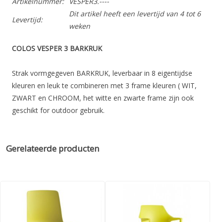
Artikelnummer:
VESPER3.----
Dit artikel heeft een levertijd van 4 tot 6
Levertijd:
weken
COLOS VESPER 3 BARKRUK
Strak vormgegeven BARKRUK, leverbaar in 8 eigentijdse
kleuren en leuk te combineren met 3 frame kleuren ( WIT,
ZWART en CHROOM, het witte en zwarte frame zijn ook
geschikt for outdoor gebruik.
LEVERBAAR IN ZITHOOGT 655MM EN 755 MM
LEVERBAAR MET SLEDEFRAME OF VIERPOOTSFRAME
Gerelateerde producten
MINIMALE BESTELHOEVEELHEID 2 STUKS.
VOOR CATALOGUS VESPER
KLIK HIER AUB