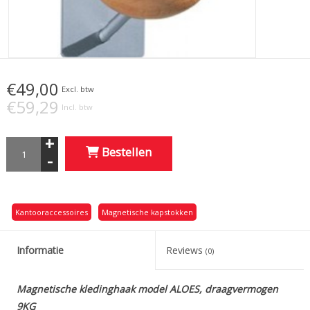
€49,00
Excl. btw
€59,29
Incl. btw
+
Bestellen
-
Kantooraccessoires
Magnetische kapstokken
Informatie
Reviews
(0)
Magnetische kledinghaak model ALOES, draagvermogen
9KG