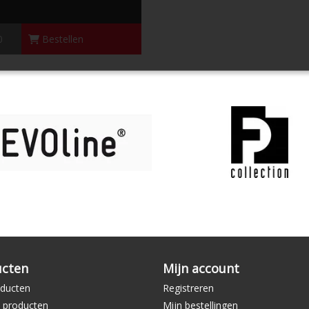
0
Bestellen
ucten
Mijn account
oducten
Registreren
 producten
Mijn bestellingen