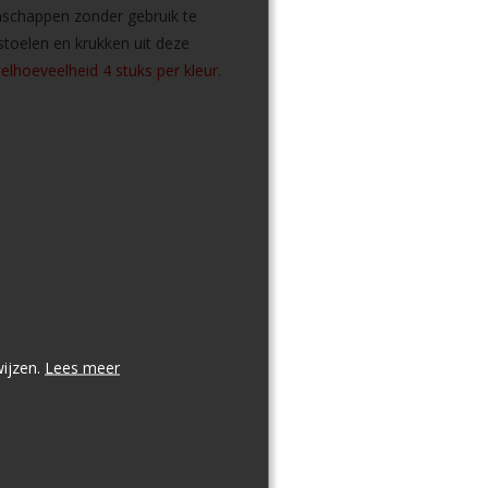
nschappen zonder gebruik te
toelen en krukken uit deze
elhoeveelheid 4 stuks per kleur.
wijzen.
Lees meer