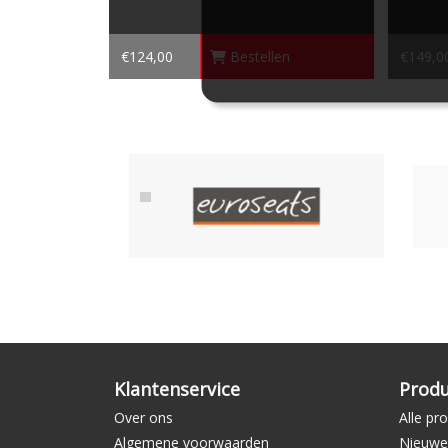
€124,00
Bestellen
€149,0
Klantenservice
Prod
Over ons
Alle pr
Algemene voorwaarden
Nieuwe