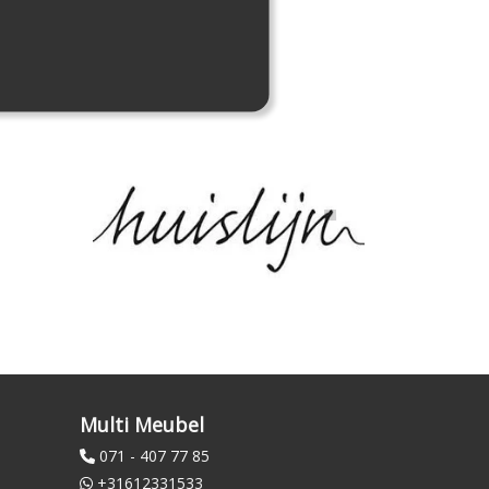
Multi Meubel
071 - 407 77 85
+31612331533