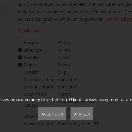
spuitgieten worden twee materialen met verschillende eige
maken van assembleren, verwerkt tot één eindproduct. De s
collectie zijn geschikt om buiten te gebruiken.
Minimale best
Specificaties:
Hoogte
80 cm
Zithoogte
46 cm
Breedte
44 cm
Diepte
54 cm
Gewicht
5 kg
Materiaal zitting
Kunststof
Materiaal frame
Kunststof
Soort frame
4-poot
okies om uw ervaring te verbeteren. U kunt cookies accepteren of af
Stapelbaar > 6 stuks
Opties
Kunststof glijder
ACCEPTEREN
AFWIJZEN
Stapelbaar
5 stuks
Kunststof soort
Technopolymeer - TP