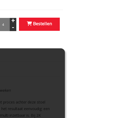
+
Bestellen
-
6 weken
et proces achter deze stoel
het resultaat eenvoudig: een
ulti inzetbaar is. Bij 2K