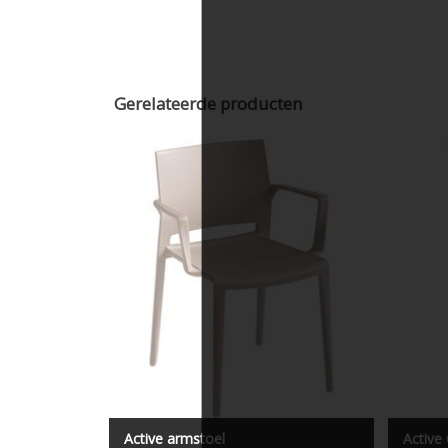
Gerelateerde producten
Active school-/kantinestoel met
armleggers, kunststof.
Active armstoel
Active