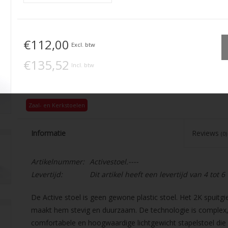
€112,00
Excl. btw
€135,52
Incl. btw
Zaal- en Kerkstoelen
Informatie
Reviews
(0)
Artikelnummer:
Activestoel.----
Levertijd:
Dit artikel heeft een levertijd van 4 tot 
De Active stoel is geen gewone plastic stoel. Het 2K spuitgi
maakt hem stevig en duurzaam. De technologie is complex, 
comfortabele en hoogwaardige lichtgewicht stapelstoel die m