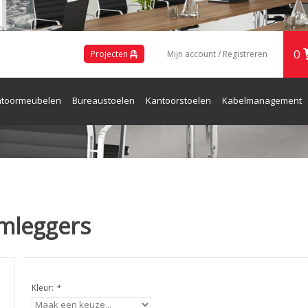
0
Projecten
Mijn account / Registreren
toormeubelen
Bureaustoelen
Kantoorstoelen
Kabelmanagement
ren en Receptie
rmleggers
Kleur:
*