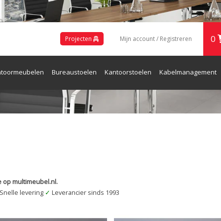
0
Projecten
Mijn account / Registreren
toormeubelen
Bureaustoelen
Kantoorstoelen
Kabelmanagement
ren en Receptie
 op multimeubel.nl.
Snelle levering
✓
Leverancier sinds 1993
Meubel Kabeldoorvoer dop Kunststof
Kabeldoorvoer dop Kunststof Z
ZANDKLEUR Rond 50
Rond 50 mm.