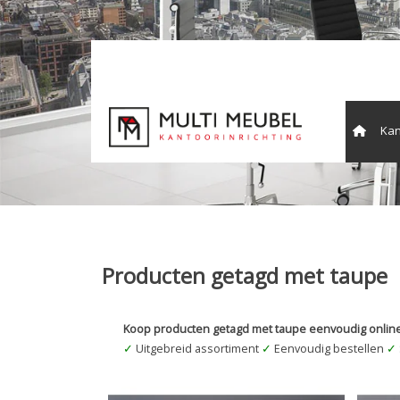
Kan
Vergade
Producten getagd met taupe
Koop producten getagd met taupe eenvoudig online
✓
Uitgebreid assortiment
✓
Eenvoudig bestellen
✓
Kabeldoorvoer dop Kunststof WIT Rond 50
Multi 
mm.