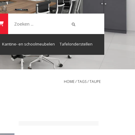
Kantine- en schoolmeubelen
Tafelonderstellen
HOME
/
TAGS
/
TAUPE
WART
Kabeldoorvoer dop Kunststof
DONKERBRUIN Rond 60mm