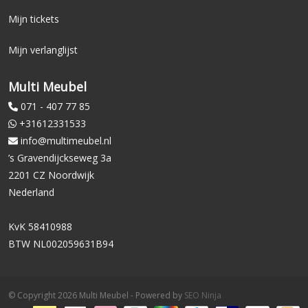
Mijn tickets
Mijn verlanglijst
Multi Meubel
071 - 407 77 85
+31612331533
info@multimeubel.nl
’s Gravendijckseweg 3a
2201 CZ Noordwijk
Nederland
KvK 58410988
BTW NL002059631B94
© Copyright 2026 Multi Meubel - Powered by
SEO Ninja